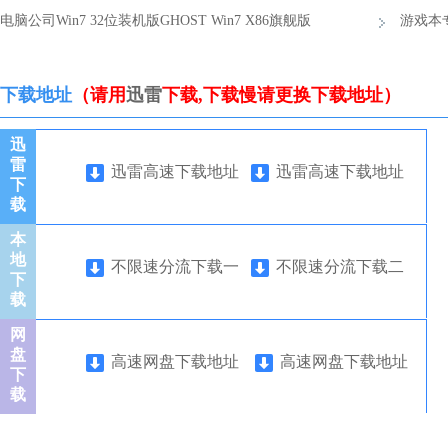
电脑公司Win7 32位装机版GHOST Win7 X86旗舰版
版ISO
游戏本专
V2017.09
V2021
下载地址
（请用
迅雷
下载,下载慢请更换下载地址）
迅
雷
迅雷高速下载地址
迅雷高速下载地址
下
一
二
载
本
地
不限速分流下载一
不限速分流下载二
下
载
网
盘
高速网盘下载地址
高速网盘下载地址
下
一
二
载