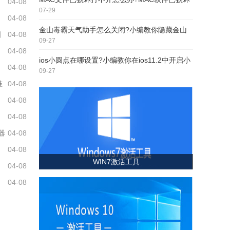
04-08
07-29
的解决方法
04-08
金山毒霸天气助手怎么关闭?小编教你隐藏金山
图
04-08
09-27
毒霸天气助手的方法
04-08
ios小圆点在哪设置?小编教你在ios11.2中开启小
04-08
09-27
圆点的方法
准
04-08
04-08
04-08
器
04-08
04-08
WIN7激活工具
04-08
04-08