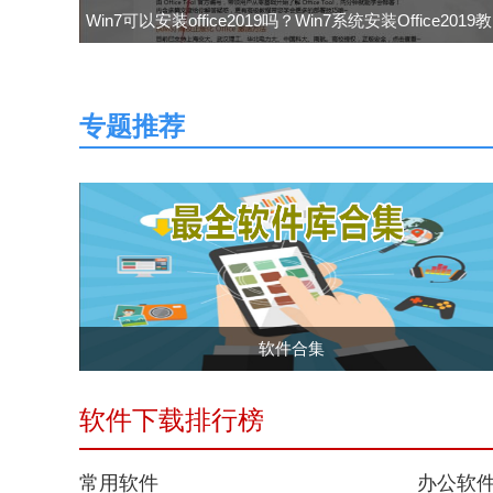
Win7可以安装office2019吗？Win7系统安装Office2019教
程(亲测可用)
专题
推荐
软件合集
软件下载排行榜
常用软件
办公软