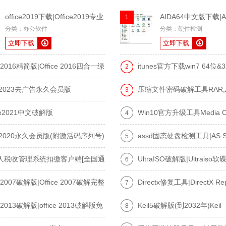
office2019下载|Office2019专业
AIDA64中文版下载|A
1
增强版简体中文正式版(附激活
破解版 v7.0.0中文
分类：办公软件
分类：硬件检测
+安装教程)
序列号)
立即下载
立即下载
ce2016精简版|Office 2016四合一绿
itunes官方下载win7 64位&
2
简版(完美激活)
S2023去广告永久会员版
压缩文件密码破解工具RAR,
3
解 V4.54中文无限制版
ice2021中文破解版
Win10官方升级工具Media Cr
4
Tool
S2020永久会员版(附激活码序列号)
assd固态硬盘检测工具|AS 
5
Benchmark中文绿色版v2.0.
人税收管理系统扣缴客户端[全国通
UltraISO破解版|Ultrais
6
 v3.1.125官方版
美破解版v9.7.5
ce2007破解版|Office 2007破解完整
Directx修复工具|DirectX Rep
7
版
级增强版
ce2013破解版|office 2013破解版免
Keil5破解版(到2032年)Keil
8