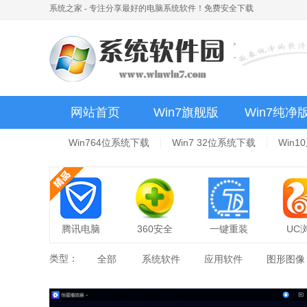
系统之家 - 专注分享最好的电脑系统软件！免费安全下载
网站首页
Win7旗舰版
Win7纯净
Win764位系统下载
Win7 32位系统下载
Win
安卓应用
腾讯电脑
360安全
一键重装
UC
管家
卫士
类型：
全部
系统软件
应用软件
图形图像