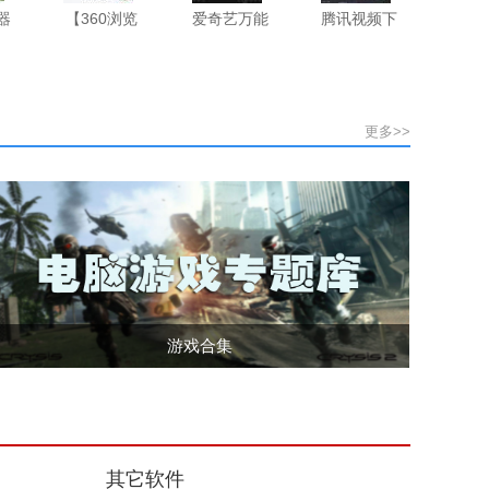
(去广告,破
2019绿色
位正式版
器
【360浏览
爱奇艺万能
腾讯视频下
解本地VIP)
精简纯净版
|
器】360安
视频播放
载电脑版-
浏
全浏览器下
器|爱奇艺
腾讯视频播
3
载 官方免
万能播放器
放器2023
更多>>
费版2023
v2020官方
官方版
v14.1.1012.0
最新版
游戏合集
其它软件