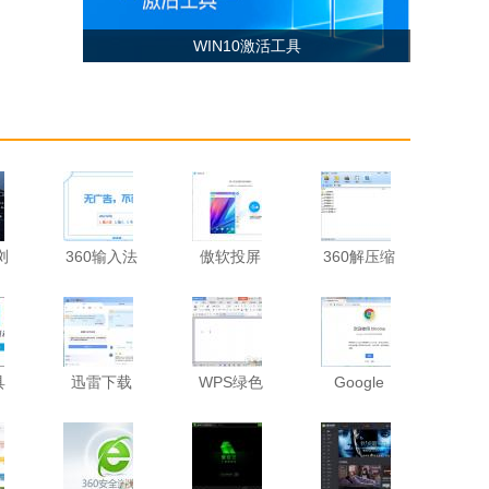
WIN10激活工具
浏
360输入法
傲软投屏
360解压缩
下
下载-360
PC版下载-
免费下
极
手心拼音输
傲软投屏软
载-360解
X
入法
件电脑版
压缩软件
版
2023
具
迅雷下载
WPS绿色
Google
e
器|迅雷
版下载-
Chrome
作
v9.5.63绿
WPS
64位-谷歌
1
色精简版
Office
浏览器64