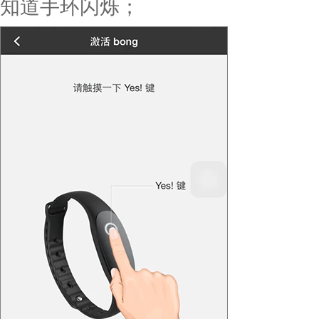
知道手环闪烁；